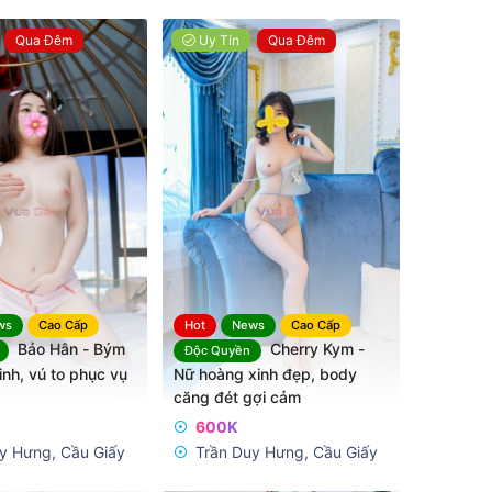
0
0
x
ế
Qua Đêm
Uy Tín
Qua Đêm
p
h
ạ
n
g
ws
Cao Cấp
Hot
News
Cao Cấp
Bảo Hân - Bým
Cherry Kym -
Độc Quyền
inh, vú to phục vụ
Nữ hoàng xinh đẹp, body
căng đét gợi cảm
600K
y Hưng, Cầu Giấy
Trần Duy Hưng, Cầu Giấy