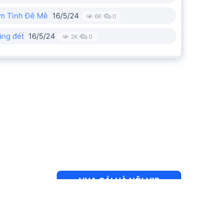
àm Tình Đê Mê
16/5/24
6K
0
ăng đét
16/5/24
2K
0
VUA GÁI HÀ NỘI VIP
KHU VỰC ƯU TIÊN