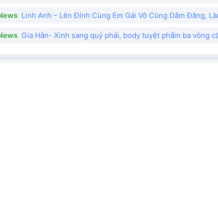
News
Linh Anh – Lên Đỉnh Cùng Em Gái Vô Cùng Dâm Đãng, L
News
Gia Hân- Xinh sang quý phái, body tuyệt phẩm ba vòng c
 NÓNG
GÁI NỘI THÀNH