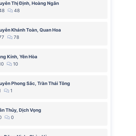
uyễn Thị Định, Hoàng Ngân
48
48
uyễn Khánh Toàn, Quan Hoa
77
78
ung Kính, Yên Hòa
10
10
uyễn Phong Sắc, Trần Thái Tông
1
1
ân Thủy, Dịch Vọng
0
0