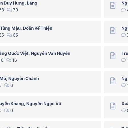
ần Duy Hưng, Láng
Ng
78
79
 Tùng Mậu, Doãn Kế Thiện
Ng
65
65
àng Quốc Việt, Nguyễn Văn Huyên
Tr
16
16
 Mỡ, Nguyễn Chánh
Ng
6
6
uyễn Khang, Nguyễn Ngọc Vũ
Xu
0
0