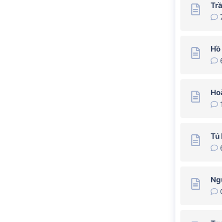
Tr
Hồ
Ho
Tú
Ng