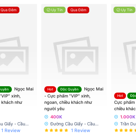
Qua Đêm
Uy Tín
Qua Đêm
Uy Tín
Ngọc Mai
Ngọc Mai
Quyền
Hot
Độc Quyền
VIP" xinh,
- Cực phẩm "VIP" xinh,
Hot
Độ
u khách như
ngoan, chiều khách như
Cực phẩm "
người yêu
chiều khác
400K
1.000K
u Giấy - Cầu
Đường Cầu Giấy - Cầu
Trần D
5
1 Review
5
1 Review
Giấy
Chánh
.