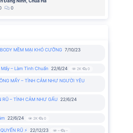
ần Đăng Ninh, Chùa Hà
0
0
 – BODY MỀM MẠI KHÓ CƯỠNG
7/10/23
g Mẩy – Làm Tình Chuẩn
22/6/24
2K
0
MÔNG MẨY – TÌNH CẢM NHƯ NGƯỜI YÊU
N RŨ – TÌNH CẢM NHƯ GẤU
22/6/24
Cảm
22/6/24
2K
0
 QUYẾN RŨ ⚡
22/12/23
–
–