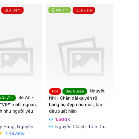
Qua Đêm
Uy Tín
Qua Đêm
Nguyệt
Hot
Độc Quyền
Bé An -
Nhi - Chân dài quyến rũ ,
c Quyền
VIP" xinh, ngoan,
hàng họ đẹp như mới , lần
h như người yêu
đầu xuất hiện
1.500K
uy Hưng, Nguyễn
Nguyễn Chánh, Trần Duy
5
1 Review
Hưng
.