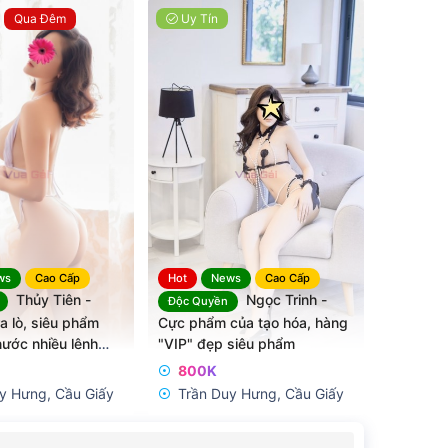
Qua Đêm
Uy Tín
ws
Cao Cấp
Hot
News
Cao Cấp
Thủy Tiên -
Ngọc Trinh -
Độc Quyền
a lò, siêu phẩm
Cực phẩm của tạo hóa, hàng
ước nhiều lênh
"VIP" đẹp siêu phẩm
800K
y Hưng, Cầu Giấy
Trần Duy Hưng, Cầu Giấy