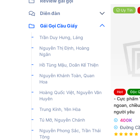
Review gái gọi
Gái gọi cao cấp
Uy Tín
Diễn đàn
Gái gọi sinh viên
Bài viết mới
Gái Gọi Cầu Giấy
Gái gọi giá rẻ
Tìm chủ đề
Trần Duy Hưng, Láng
Gái gọi qua đêm
Nguyễn Thị Định, Hoàng
Gái gọi Ship, Sex tour
Ngân
Gái gọi độc quyền
Hồ Tùng Mậu, Doãn Kế Thiện
Nguyễn Khánh Toàn, Quan
Hoa
Hoàng Quốc Việt, Nguyễn Văn
Hot
Độc 
Huyên
- Cực phẩm "
ngoan, chiề
Trung Kính, Yên Hòa
người yêu
Tú Mỡ, Nguyễn Chánh
400K
Đường Cầ
Nguyễn Phong Sắc, Trần Thái
Giấy
Tông
.