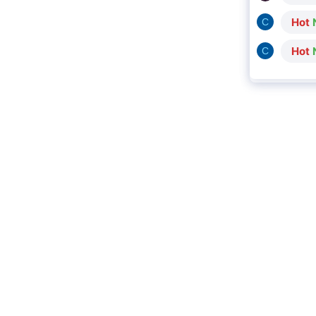
Hot
C
Hot
C
CHỦ ĐỀ
VỀ CHÚNG TÔI