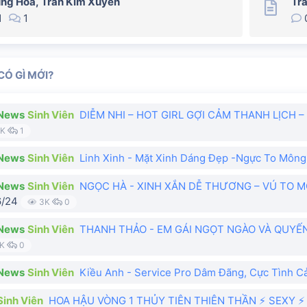
ung Hòa, Trần Kim Xuyến
Tr
1
1
CÓ GÌ MỚI?
News
Sinh Viên
DIỄM NHI – HOT GIRL GỢI CẢM THANH LỊCH
K
1
News
Sinh Viên
Linh Xinh - Mặt Xinh Dáng Đẹp -Ngực To Môn
News
Sinh Viên
NGỌC HÀ - XINH XẮN DỄ THƯƠNG – VÚ TO 
6/24
3K
0
News
Sinh Viên
THANH THẢO - EM GÁI NGỌT NGÀO VÀ QUYẾ
K
0
News
Sinh Viên
Kiều Anh - Service Pro Dâm Đãng, Cực Tình 
Sinh Viên
HOA HẬU VÒNG 1 THỦY TIÊN THIÊN THẦN ⚡ SEXY ⚡