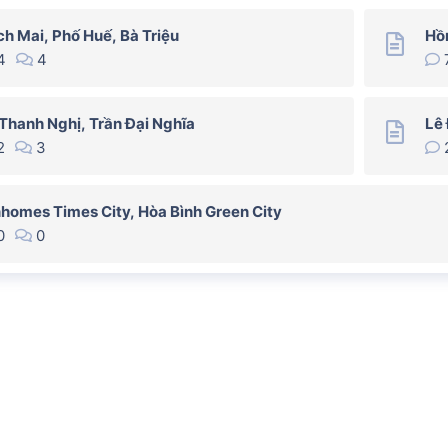
h Mai, Phố Huế, Bà Triệu
Hồ
4
4
Thanh Nghị, Trần Đại Nghĩa
Lê 
2
3
homes Times City, Hòa Bình Green City
0
0