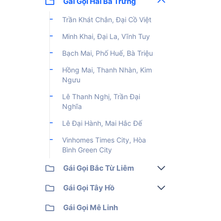
Văn Quán, Đường 19/5
Gái Gọi Hai Bà Trưng
Mễ Trì, Phú Đô, Vườn Cam
Hà
Thịnh Liệt, Pháp Vân, Giáp Nhị
Vũ Trọng Phụng, Ngụy Như
Vũ
Thượng
Kon Tum
Mai Anh Tuấn, Đặng Tiến
Tô Hiệu, Hà Trì, Cầu Đơ
Miếu Đầm, Đỗ Đức Dục
Trần Khát Chân, Đại Cồ Việt
Nguyễn Khoái, Thúy Lĩnh
Xuân Thủy, Dịch Vọng
Đông
Bồ Đề, Hồng Tiến, Cổ Linh
Nguyễn Tuân, Nguyễn Huy
Vạn Phúc, Nguyễn Thanh Bình
Keangnam, Vinhomes Skylake
Minh Khai, Đại La, Vĩnh Tuy
Trung Hòa, Trần Kim Xuyến
Tưởng
Đàm Quang Trung, Chu Huy
Mân
Bạch Mai, Phố Huế, Bà Triệu
Trần Đăng Ninh, Chùa Hà
Khuất Duy Tiến, Nguyễn Quý
Đức
Vinhomes Riverside, Khu Đô
Hồng Mai, Thanh Nhàn, Kim
Thị Việt Hưng
Ngưu
Vinhomes Royal City, King
Palace
Lê Thanh Nghị, Trần Đại
Nghĩa
Lê Đại Hành, Mai Hắc Đế
Vinhomes Times City, Hòa
Bình Green City
Gái Gọi Bắc Từ Liêm
Cầu Diễn, Văn Tiến Dũng
Gái Gọi Tây Hồ
Đức Diễn, Phú Diễn
Võ Chí Công, Lạc Long Quân,
Gái Gọi Mê Linh
Xuân La