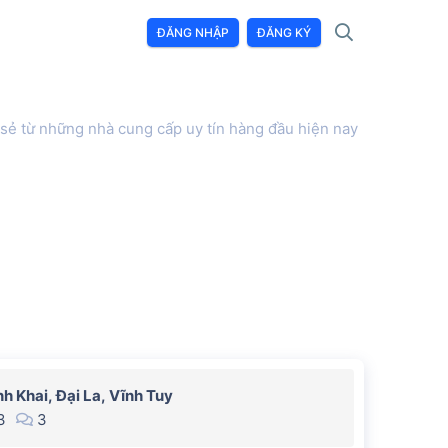
ĐĂNG NHẬP
ĐĂNG KÝ
 sẻ từ những nhà cung cấp uy tín hàng đầu hiện nay
h Khai, Đại La, Vĩnh Tuy
3
3