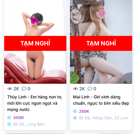
k
k
h
h
ó
ó
a
a
TẠM NGHỈ
TẠM NGHỈ
2K
0
2K
0
Thùy Linh - Em hàng non tơ,
Mai Linh - Girl xinh dáng
mới lớn cực ngon ngọt và
chuẩn, ngực to bím siêu đẹp
mọng nước
250K
300K
Bồ Đề, Hồng Tiến, Cổ Linh
Bồ Đề, Long Biên