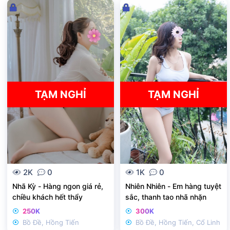
Đ
Đ
ã
ã
k
k
h
h
ó
ó
a
a
TẠM NGHỈ
TẠM NGHỈ
2K
0
1K
0
Nhã Kỳ - Hàng ngon giá rẻ,
Nhiên Nhiên - Em hàng tuyệt
chiều khách hết thẩy
sắc, thanh tao nhã nhặn
250K
300K
Bồ Đề, Hồng Tiến
Bồ Đề, Hồng Tiến, Cổ Linh