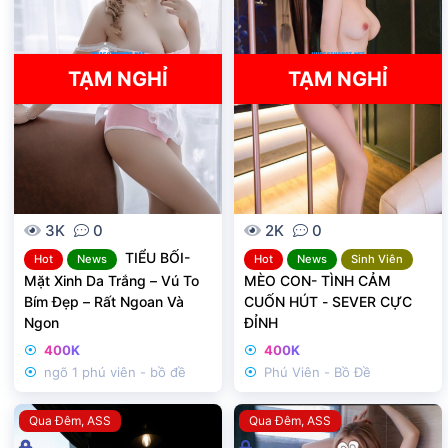
h
h
ó
ó
a
a
TẠM NGHỈ
TẠM NGHỈ
3K
0
2K
0
TIỂU BỐI-
Hot
News
Hot
News
Sinh Viên
Mặt Xinh Da Trắng – Vú To
MÈO CON- TÌNH CẢM
Bím Đẹp – Rất Ngoan Và
CUỐN HÚT - SEVER CỰC
Ngon
ĐỈNH
400K
400K
ngõ 1 phú viên - bồ đề
Phú Viên - Bồ Đề
Qua Đêm
ASS
Qua Đêm
ASS
Đ
Đ