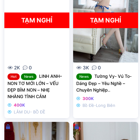
ó
ó
a
a
TẠM NGHỈ
TẠM NGHỈ
2K
0
3K
0
LINH ANH–
Tường Vy- Vú To-
Hot
News
News
NON TƠ MỚI LỚN – VẾU
Dáng Đẹp – Yêu Nghề –
ĐẸP BÍM NON – NHẸ
Chuyên Nghiệp..
NHÀNG TÌNH CẢM
300K
400K
Bồ Đề-Long Biên
LÂM DU- BỒ ĐỀ
Đ
Đ
ã
ã