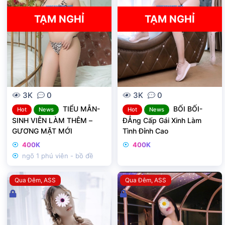
a
a
TẠM NGHỈ
TẠM NGHỈ
3K
0
3K
0
TIỂU MẪN-
BỐI BỐI-
Hot
News
Hot
News
SINH VIÊN LÀM THÊM –
ĐẲng Cấp Gái Xinh Làm
GƯƠNG MẶT MỚI
Tình Đỉnh Cao
400K
400K
ngõ 1 phú viên - bồ đề
Qua Đêm
ASS
Qua Đêm
ASS
Đ
Đ
ã
ã
k
k