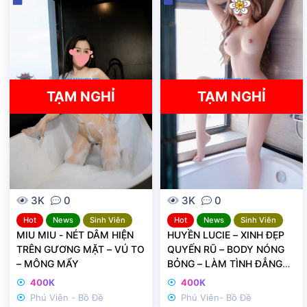
ã
ã
k
k
h
h
ó
ó
a
a
TẠM NGHỈ
TẠM NGHỈ
3K
0
3K
0
Hot
News
Sinh Viên
Hot
News
Sinh Viên
MIU MIU - NÉT DÂM HIỆN
HUYỀN LUCIE – XINH ĐẸP
TRÊN GƯƠNG MẶT – VÚ TO
QUYẾN RŨ – BODY NÓNG
– MÔNG MẨY
BỎNG – LÀM TÌNH ĐẲNG
CẤP
400K
400K
Phú Viên - Bồ Đề
Phú Viên- Bồ Đề