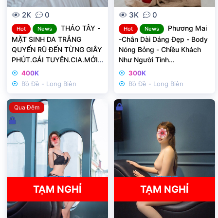
2K
0
3K
0
THẢO TÂY -
Phương Mai
Hot
News
Hot
News
MẶT SINH DA TRẮNG
-Chân Dài Dáng Đẹp - Body
QUYẾN RŨ ĐẾN TỪNG GIÂY
Nóng Bỏng - Chiều Khách
PHÚT.GÁI TUYÊN.CIA.MỚI
Như Người Tình...
VÀO NGHỀ
400K
300K
Bồ Đề - Long Biên
Bồ Đề - Long Biên
Đ
Qua Đêm
ã
Đ
k
ã
h
k
ó
h
a
ó
a
TẠM NGHỈ
TẠM NGHỈ