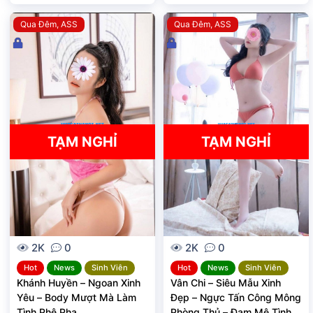
Qua Đêm
ASS
Qua Đêm
ASS
Đ
Đ
ã
ã
k
k
h
h
ó
ó
a
a
TẠM NGHỈ
TẠM NGHỈ
2K
0
2K
0
Hot
News
Sinh Viên
Hot
News
Sinh Viên
Khánh Huyền – Ngoan Xinh
Vân Chi – Siêu Mẫu Xinh
Yêu – Body Mượt Mà Làm
Đẹp – Ngực Tấn Công Mông
Tình Phê Pha
Phòng Thủ – Đam Mê Tình