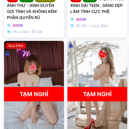
ANH THƯ - XINH DUYÊN
XINH GÁI TEEN , DÁNG ĐẸP
GỢI TÌNH VÀ KHÔNG KÉM
LÀM TÌNH CỰC PHÊ.
PHẦN QUYẾN RŨ
400K
400K
Bồ Đề - Long Biên
Phú Viên- Bồ Đề
Đ
Qua Đêm
ã
Đ
k
ã
h
k
ó
h
a
ó
a
TẠM NGHỈ
TẠM NGHỈ