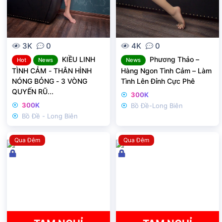
3K
0
4K
0
KIỀU LINH
Phương Thảo –
Hot
News
News
TÌNH CẢM - THÂN HÌNH
Hàng Ngon Tình Cảm – Làm
NÓNG BỎNG - 3 VÒNG
Tình Lên Đỉnh Cực Phê
QUYẾN RŨ...
300K
300K
Bồ Đề-Long Biên
Bồ Đề - Long Biên
Qua Đêm
Qua Đêm
Đ
Đ
ã
ã
k
k
h
h
ó
ó
a
a