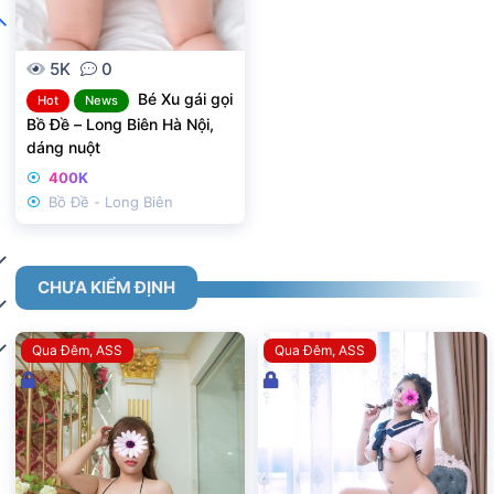
5K
0
Bé Xu gái gọi
Hot
News
Bồ Đề – Long Biên Hà Nội,
dáng nuột
400K
Bồ Đề - Long Biên
CHƯA KIỂM ĐỊNH
Qua Đêm
ASS
Qua Đêm
ASS
Đ
Đ
ã
ã
k
k
h
h
ó
ó