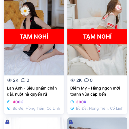
k
k
h
h
ó
ó
a
a
TẠM NGHỈ
TẠM NGHỈ
2K
0
2K
0
Lan Anh - Siêu phẩm chân
Diễm My - Hàng ngon mới
dài, nuột nà quyến rũ
toanh vừa cập bến
400K
300K
Bồ Đề, Hồng Tiến, Cổ Linh
Bồ Đề, Hồng Tiến, Cổ Linh
Đ
Đ
ã
ã