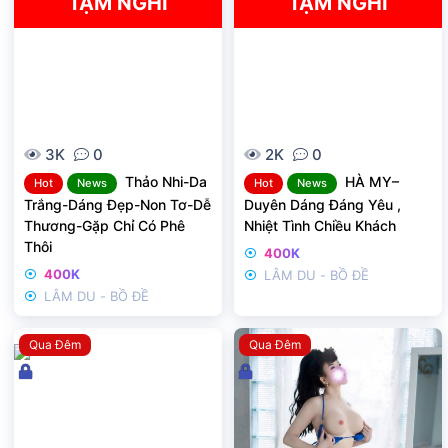
TẠM NGHỈ
TẠM NGHỈ
3K
0
2K
0
Thảo Nhi-Da
HÀ MY–
Hot
News
Hot
News
Trắng-Dáng Đẹp-Non Tơ-Dễ
Duyên Dáng Đáng Yêu ,
Thương-Gặp Chỉ Có Phê
Nhiệt Tình Chiều Khách
Thôi
400K
400K
LÂM DU - BỒ ĐỀ
LÂM DU - BỒ ĐỀ
Qua Đêm
Qua Đêm
Đ
Đ
ã
ã
k
k
h
h