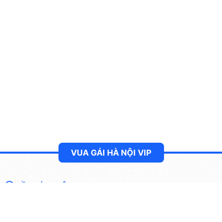
VUA GÁI HÀ NỘI VIP
VỀ CHÚNG TÔI
Vua Gái Hà Nội là cộng đồng ăn chơi khu vực Hà Thành uy
tín nhất hiện nay. Với tuổi đời hoạt động 5 năm trên thị