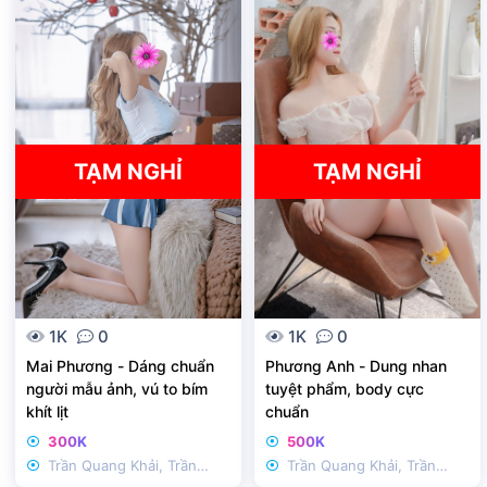
ã
ã
k
k
h
h
ó
ó
a
a
TẠM NGHỈ
TẠM NGHỈ
1K
0
1K
0
Mai Phương - Dáng chuẩn
Phương Anh - Dung nhan
người mẫu ảnh, vú to bím
tuyệt phẩm, body cực
khít lịt
chuẩn
300K
500K
Trần Quang Khải, Trần
Trần Quang Khải, Trần