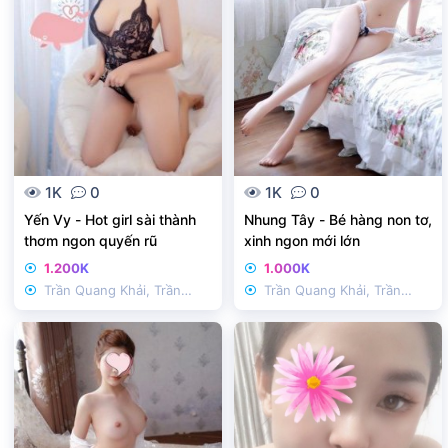
1K
0
1K
0
Yến Vy - Hot girl sài thành
Nhung Tây - Bé hàng non tơ,
thơm ngon quyến rũ
xinh ngon mới lớn
1.200K
1.000K
Trần Quang Khải, Trần
Trần Quang Khải, Trần
Nhật Duật
Nhật Duật