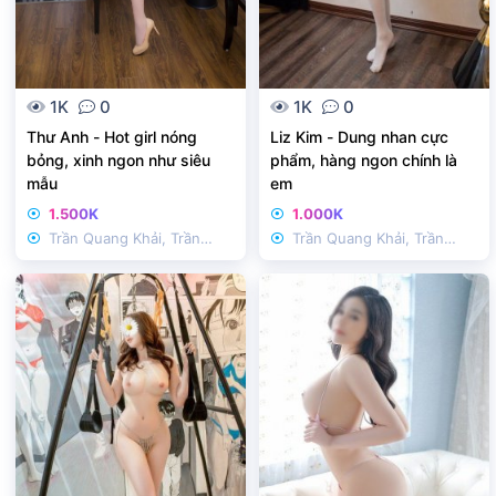
1K
0
1K
0
Thư Anh - Hot girl nóng
Liz Kim - Dung nhan cực
bỏng, xinh ngon như siêu
phẩm, hàng ngon chính là
mẫu
em
1.500K
1.000K
Trần Quang Khải, Trần
Trần Quang Khải, Trần
Nhật Duật
Nhật Duật