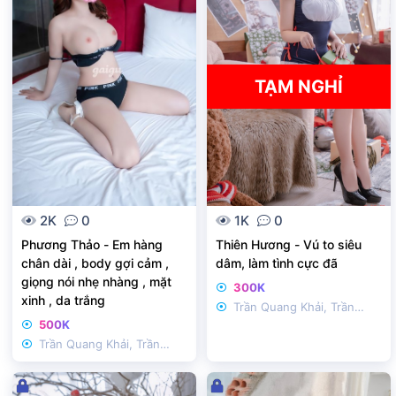
ó
a
TẠM NGHỈ
2K
0
1K
0
Phương Thảo - Em hàng
Thiên Hương - Vú to siêu
chân dài , body gợi cảm ,
dâm, làm tình cực đã
giọng nói nhẹ nhàng , mặt
300K
xinh , da trắng
Trần Quang Khải, Trần
500K
Nhật Duật
Trần Quang Khải, Trần
Nhật Duật
Đ
Đ