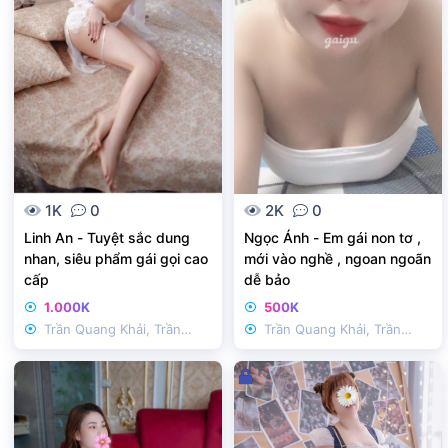
1K
0
2K
0
Linh An - Tuyệt sắc dung
Ngọc Ánh - Em gái non tơ ,
nhan, siêu phẩm gái gọi cao
mới vào nghề , ngoan ngoãn
cấp
dễ bảo
1.000K
500K
Trần Quang Khải, Trần
Trần Quang Khải, Trần
Nhật Duật
Nhật Duật
Đ
ã
k
h