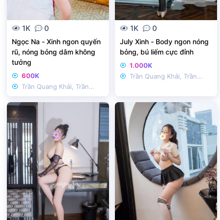
1K
0
1K
0
Ngọc Na - Xinh ngon quyến
July Xinh - Body ngon nóng
rũ, nóng bỏng dâm không
bỏng, bú liếm cực đỉnh
tưởng
1.000K
600K
Trần Quang Khải, Trần
Trần Quang Khải, Trần
Nhật Duật
Nhật Duật