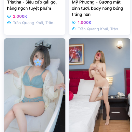
Tristina - Siêu cấp gái gọi,
Mỹ Phương - Gương mặt
hàng ngon tuyệt phẩm
xinh tươi, body nóng bỏng
trắng nõn
2.000K
1.000K
Trần Quang Khải, Trần
Trần Quang Khải, Trần
Nhật Duật
Nhật Duật