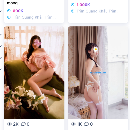
mọng
1.000K
600K
Trần Quang Khải, Trần
Trần Quang Khải, Trần
Nhật Duật
Nhật Duật
2K
0
1K
0