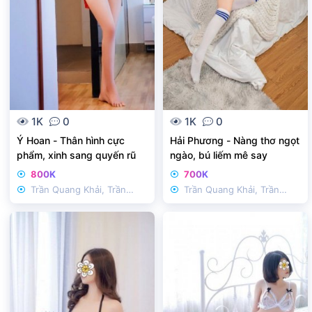
1K
0
1K
0
Ý Hoan - Thân hình cực
Hải Phương - Nàng thơ ngọt
phẩm, xinh sang quyến rũ
ngào, bú liếm mê say
800K
700K
Trần Quang Khải, Trần
Trần Quang Khải, Trần
Nhật Duật
Nhật Duật