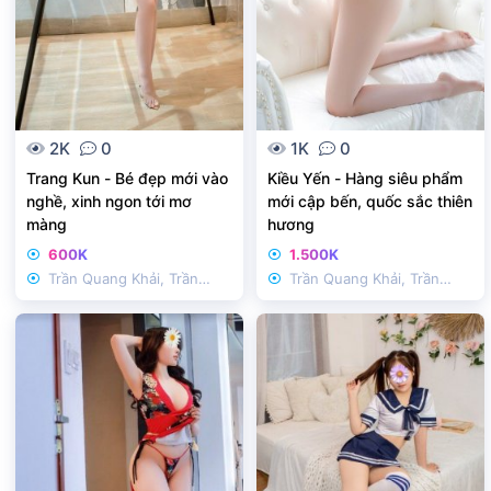
2K
0
1K
0
Trang Kun - Bé đẹp mới vào
Kiều Yến - Hàng siêu phẩm
nghề, xinh ngon tới mơ
mới cập bến, quốc sắc thiên
màng
hương
600K
1.500K
Trần Quang Khải, Trần
Trần Quang Khải, Trần
Nhật Duật
Nhật Duật