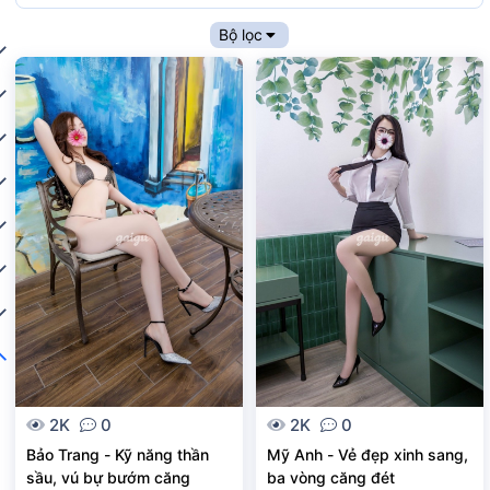
Bộ lọc
2K
0
2K
0
Bảo Trang - Kỹ năng thần
Mỹ Anh - Vẻ đẹp xinh sang,
sầu, vú bự bướm căng
ba vòng căng đét