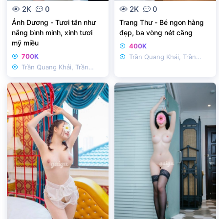
2K
0
2K
0
Ánh Dương - Tươi tắn như
Trang Thư - Bé ngon hàng
nắng bình minh, xinh tươi
đẹp, ba vòng nét căng
mỹ miều
400K
700K
Trần Quang Khải, Trần
Trần Quang Khải, Trần
Nhật Duật
Nhật Duật