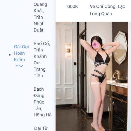
Quang
600K
Võ Chí Công, Lạc
Khải,
Long Quân
Trần
Nhật
Duật
Phố Cổ,
Gái Gọi
Trần
Hoàn
Khánh
Kiếm
Dư,
Tràng
Tiền
Bạch
Đằng,
Phúc
Tân,
Hồng Hà
Đại Từ,