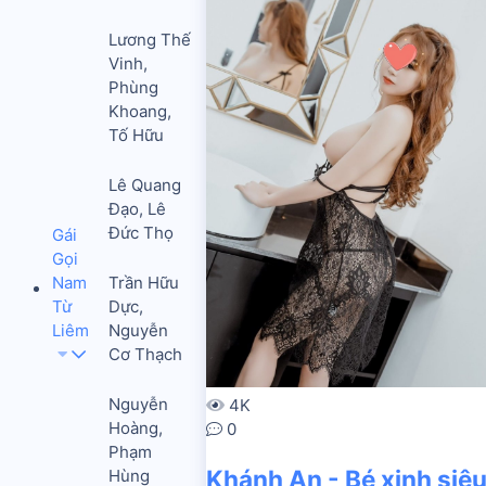
Lương Thế
Vinh,
Phùng
Khoang,
Tố Hữu
Lê Quang
Đạo, Lê
Đức Thọ
Gái
Gọi
Nam
Trần Hữu
Từ
Dực,
Liêm
Nguyễn
Cơ Thạch
Nguyễn
4K
Hoàng,
0
Phạm
Khánh An - Bé xinh siê
Hùng