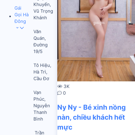
Khuyến,
Gái
Vũ Trọng
Gọi Hà
Khánh
Đông
Văn
Quán,
Đường
19/5
Tô Hiệu,
Hà Trì,
Cầu Đơ
3K
Vạn
0
Phúc,
Nguyễn
Ny Ny - Bé xinh nồng
Thanh
nàn, chiều khách hết
Bình
mực
Trần