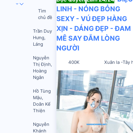
LINH - NÓNG BỎNG
Tìm
chủ đề
SEXY - VÚ ĐẸP HÀNG
XỊN - DÁNG ĐẸP - ĐAM
Trần Duy
MÊ SAY ĐẮM LÒNG
Hưng,
Láng
NGƯỜI
Nguyễn
400K
Xuân la -Tây 
Thị Định,
Hoàng
Ngân
Hồ Tùng
Mậu,
Doãn Kế
Thiện
Nguyễn
Khánh