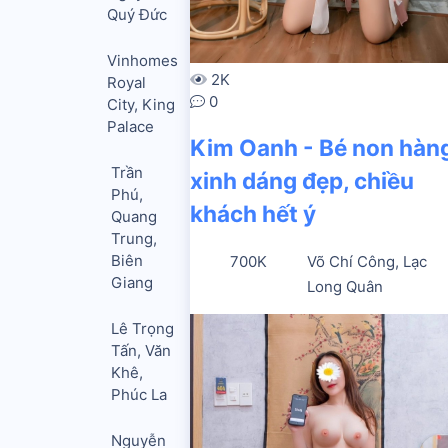
Quý Đức
Vinhomes
2K
Royal
0
City, King
Palace
Kim Oanh - Bé non hàn
Trần
xinh dáng đẹp, chiều
Phú,
khách hết ý
Quang
Trung,
Biên
700K
Võ Chí Công, Lạc
Giang
Long Quân
Lê Trọng
Tấn, Văn
Khê,
Phúc La
Nguyễn