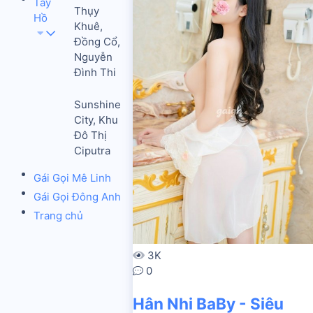
Tây
Thụy
Hồ
Khuê,
Đồng Cổ,
Nguyễn
Đình Thi
Sunshine
City, Khu
Đô Thị
Ciputra
Gái Gọi Mê Linh
Gái Gọi Đông Anh
Trang chủ
3K
0
Hân Nhi BaBy - Siêu