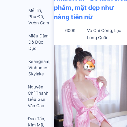
phẩm, mặt đẹp như
Mễ Trì,
nàng tiên nữ
Phú Đô,
Vườn Cam
600K
Võ Chí Công, Lạc
Miếu Đầm,
Long Quân
Đỗ Đức
Dục
Keangnam,
Vinhomes
Skylake
Nguyễn
Chí Thanh,
Liễu Giai,
Văn Cao
Đào Tấn,
Kim Mã,