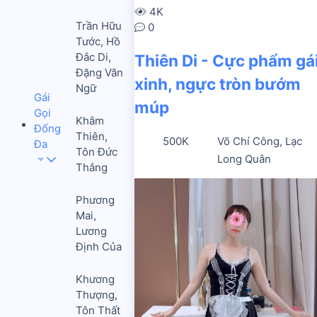
4K
Trần Hữu
0
Tước, Hồ
Đắc Di,
Thiên Di - Cực phẩm gá
Đặng Văn
xinh, ngực tròn bướm
Ngữ
Gái
múp
Gọi
Khâm
Đống
Thiên,
500K
Võ Chí Công, Lạc
Đa
Tôn Đức
Long Quân
Thắng
Phương
Mai,
Lương
Định Của
Khương
Thượng,
Tôn Thất