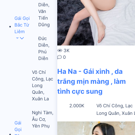
Diễn,
Văn
Tiến
Gái Gọi
Dũng
Bắc Từ
Liêm
Đức
Diễn,
3K
Phú
0
Diễn
Ha Na - Gái xinh , da
Võ Chí
Công, Lạc
trắng mịn màng , làm
Long
tình cực sung
Quân,
Xuân La
2.000K
Võ Chí Công, Lạc
Nghi Tàm,
Long Quân, Xuân 
Âu Cơ,
Gái
Yên Phụ
Gọi