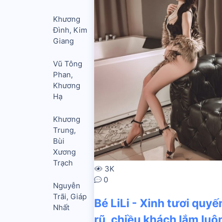
Khương
Đình, Kim
Giang
Vũ Tông
Phan,
Khương
Hạ
Khương
Trung,
Bùi
Xương
Trạch
3K
0
Nguyễn
Trãi, Giáp
Bé LiLi - Xinh tươi quyế
Nhất
rũ, chiều khách lắm luô