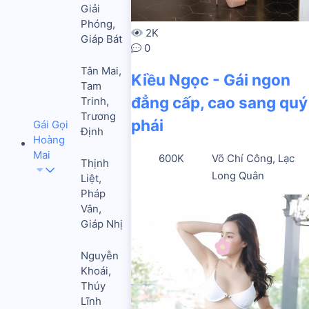
Giải
Phóng,
2K
Giáp Bát
0
Tân Mai,
Kiều Ngọc - Gái ngon
Tam
đẳng cấp, cao sang quý
Trinh,
Trương
phái
Gái Gọi
Định
Hoàng
Mai
600K
Võ Chí Công, Lạc
Thịnh
Long Quân
Liệt,
Pháp
Vân,
Giáp Nhị
Nguyễn
Khoái,
Thúy
Lĩnh