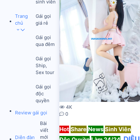
sinh viên
Trang
Gái gọi
chủ
giá rẻ
Gái gọi
qua đêm
Gái gọi
Ship,
Sex tour
Gái gọi
độc
quyền
4K
Review gái gọi
0
Bài
Hot
Share
News
Sinh Viên
viết
mới
Diễn đàn
DIỆU
Độc Quyền
Làm 24/24