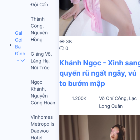
Đội Cấn
Thành
Công,
Nguyên
Gái
Hồng
Gọi
3K
Ba
0
Đình
Giảng Võ,
Láng Hạ,
Khánh Ngọc - Xinh san
Núi Trúc
quyến rũ ngất ngây, vú
Ngọc
to bướm mập
Khánh,
Nguyễn
1.200K
Võ Chí Công, Lạc
Công Hoan
Long Quân
Vinhomes
Metropolis,
Daewoo
Hotel