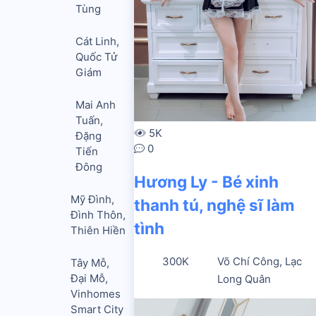
Tùng
Cát Linh,
Quốc Tử
Giám
Mai Anh
Tuấn,
5K
Đặng
0
Tiến
Đông
Hương Ly - Bé xinh
Mỹ Đình,
thanh tú, nghệ sĩ làm
Đình Thôn,
tình
Thiên Hiền
300K
Võ Chí Công, Lạc
Tây Mỗ,
Đại Mỗ,
Long Quân
Vinhomes
Smart City