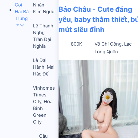
Gọi
Nhàn,
Bảo Châu - Cute đáng
Hai Bà
Kim Ngưu
yêu, baby thắm thiết, b
Trưng
Lê Thanh
mút siêu đỉnh
Nghị,
Trần Đại
800K
Võ Chí Công, Lạc
Nghĩa
Long Quân
Lê Đại
Hành, Mai
Hắc Đế
Vinhomes
Times
City, Hòa
Bình
Green
City
Cầu