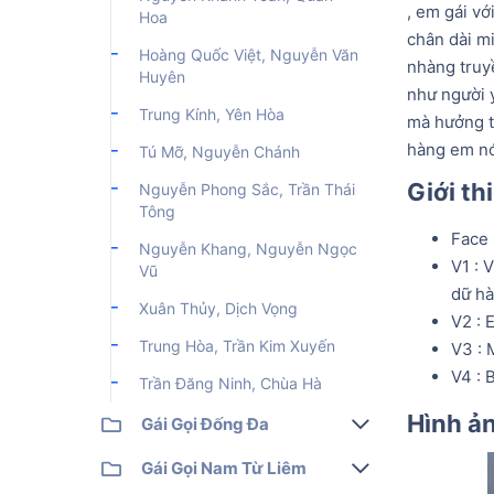
, em gái vớ
Hoa
chân dài m
Hoàng Quốc Việt, Nguyễn Văn
nhàng truy
Huyên
như người 
Trung Kính, Yên Hòa
mà hưởng th
hàng em nó 
Tú Mỡ, Nguyễn Chánh
Giới th
Nguyễn Phong Sắc, Trần Thái
Tông
Face 
Nguyễn Khang, Nguyễn Ngọc
V1 : 
Vũ
dữ h
Xuân Thủy, Dịch Vọng
V2 : 
Trung Hòa, Trần Kim Xuyến
V3 : 
V4 : 
Trần Đăng Ninh, Chùa Hà
Hình ả
Gái Gọi Đống Đa
Hoàng Cầu, Xã Đàn Kim Liên
Gái Gọi Nam Từ Liêm