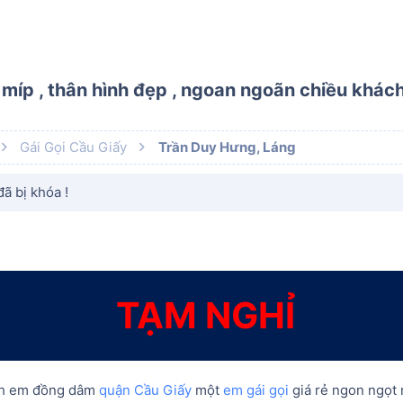
 míp , thân hình đẹp , ngoan ngoãn chiều khác
Gái Gọi Cầu Giấy
Trần Duy Hưng, Láng
ã bị khóa !
TẠM NGHỈ
nh em đồng dâm
quận Cầu Giấy
một
em gái gọi
giá rẻ ngon ngọt 