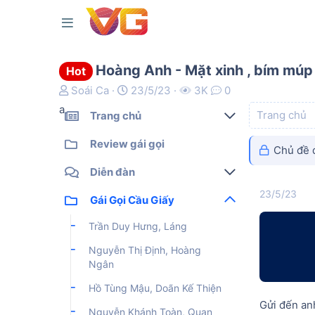
Hoàng Anh - Mặt xinh , bím múp
Hot
T
N
Soái Ca
23/5/23
3K
0
h
g
a
Trang chủ
Trang chủ
r
à
e
y
Gái gọi kiểm định
Review gái gọi
Chủ đề đ
a
g
Gái gọi cao cấp
d
ử
Diễn đàn
s
i
Gái gọi sinh viên
23/5/23
t
Bài viết mới
Gái Gọi Cầu Giấy
a
Gái gọi giá rẻ
Tìm chủ đề
Trần Duy Hưng, Láng
r
Gái gọi qua đêm
t
Nguyễn Thị Định, Hoàng
e
Gái gọi Ship, Sex tour
Ngân
r
Gái gọi độc quyền
Hồ Tùng Mậu, Doãn Kế Thiện
Gửi đến a
Nguyễn Khánh Toàn, Quan