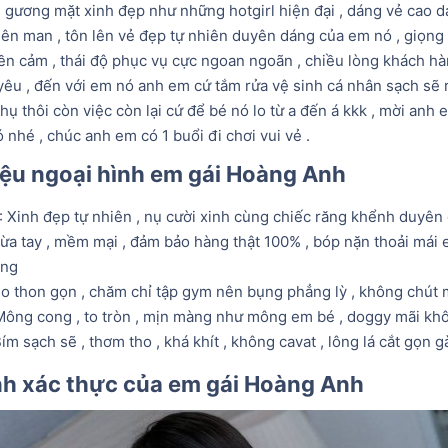
i gương mặt xinh đẹp như những hotgirl hiện đại , dáng vẻ cao 
iên man , tôn lên vẻ đẹp tự nhiên duyên dáng của em nó , giọng
ền cảm , thái độ phục vụ cực ngoan ngoãn , chiều lòng khách hà
yêu , đến với em nó anh em cứ tắm rửa vệ sinh cá nhân sạch sẽ 
ụ thôi còn việc còn lại cứ để bé nó lo từ a đến á kkk , mời anh
nhé , chúc anh em có 1 buổi đi chơi vui vẻ .
iệu ngoại hình em gái Hoàng Anh​
: Xinh đẹp tự nhiên , nụ cười xinh cùng chiếc răng khểnh duyên
Vừa tay , mềm mại , đảm bảo hàng thật 100% , bóp nặn thoải mái
àng
Eo thon gọn , chăm chỉ tập gym nên bụng phẳng lỳ , không chút
Mông cong , to tròn , mịn màng như mông em bé , doggy mãi kh
Bím sạch sẽ , thơm tho , khá khít , không cavat , lông lá cắt gọn g
nh xác thực của em gái Hoàng Anh​