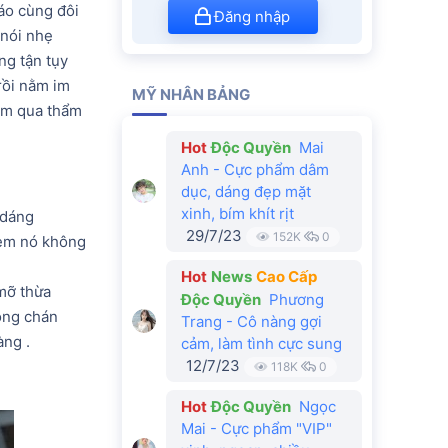
dáo cùng đôi
Đăng nhập
 nói nhẹ
ng tận tụy
rồi nằm im
MỸ NHÂN BẢNG
 em qua thẩm
Hot
Độc Quyền
Mai
Anh - Cực phẩm dâm
dục, dáng đẹp mặt
xinh, bím khít rịt
 dáng
29/7/23
152K
0
 em nó không
Hot
News
Cao Cấp
 mỡ thừa
Độc Quyền
Phương
ông chán
Trang - Cô nàng gợi
àng .
cảm, làm tình cực sung
12/7/23
118K
0
Hot
Độc Quyền
Ngọc
Mai - Cực phẩm "VIP"