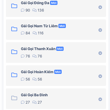
Gái Gọi Đống Đa
Mới
90
136
Gái Gọi Nam Từ Liêm
Mới
84
116
Gái Gọi Thanh Xuân
Mới
76
76
Gái Gọi Hoàn Kiếm
Mới
56
56
Gái Gọi Ba Đình
27
27