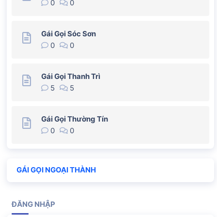
0
0
Gái Gọi Sóc Sơn
0
0
Gái Gọi Thanh Trì
5
5
Gái Gọi Thường Tín
0
0
GÁI GỌI NGOẠI THÀNH
ĐĂNG NHẬP